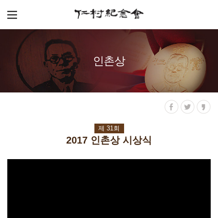
인촌상
제 31회
2017 인촌상 시상식