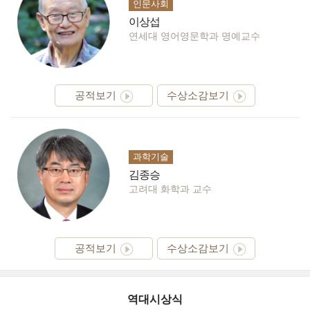
인문사회
이상섭
연세대 영어영문학과 명예교수
공적보기
수상소감보기
과학기술
김종승
고려대 화학과 교수
공적보기
수상소감보기
역대시상식