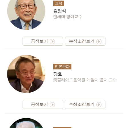
교육
김형석
연세대 명예교수
공적보기
수상소감보기
언론문화
강효
美줄리아드음악원-예일대 음대 교수
공적보기
수상소감보기