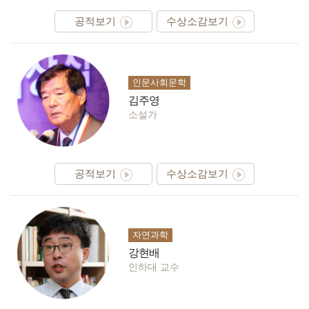
공적보기
수상소감보기
인문사회문학
김주영
소설가
공적보기
수상소감보기
자연과학
강현배
인하대 교수