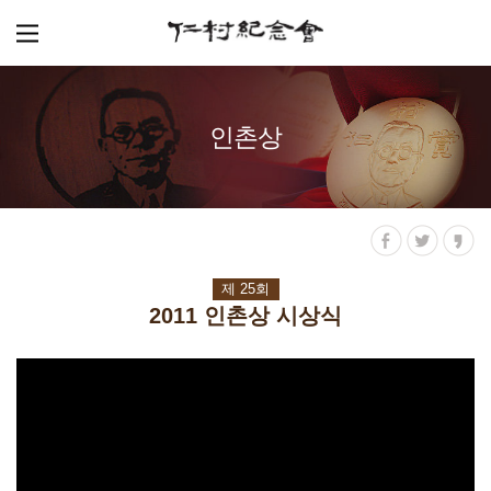
인촌상
제 25회
2011 인촌상 시상식