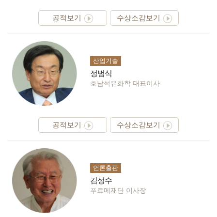
공적보기
수상소감보기
산업기술
정범식
호남석유화학 대표이사
공적보기
수상소감보기
언론출판
김성수
푸르메재단 이사장