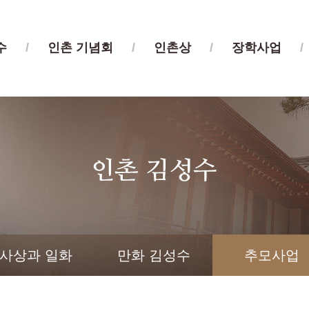
수
/
인촌 기념회
/
인촌상
/
장학사업
/
사상과 일화
만화 김성수
추모사업