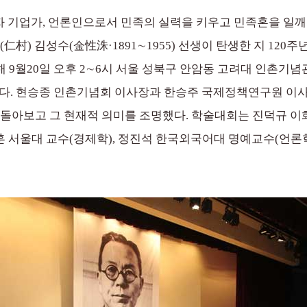
자 기업가, 언론인으로서 민족의 실력을 키우고 민족혼을 일
仁村) 김성수(金性洙·1891∼1955) 선생이 탄생한 지 120
 9월20일 오후 2∼6시 서울 성북구 안암동 고려대 인촌기
다. 현승종 인촌기념회 이사장과 한승주 국제정책연구원 이사장 
되돌아보고 그 현재적 의미를 조명했다. 학술대회는 진덕규 이
영훈 서울대 교수(경제학), 정진석 한국외국어대 명예교수(언론