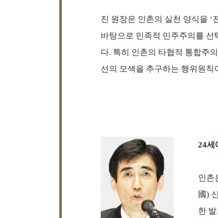
진 원장은 인촌의 실천 양식을 ‘
바탕으로 민족적 민주주의를 선
다. 특히 인촌의 타협적 통합주
선의 모색을 추구하는 행위원칙
24세
인촌
國) 
한 발