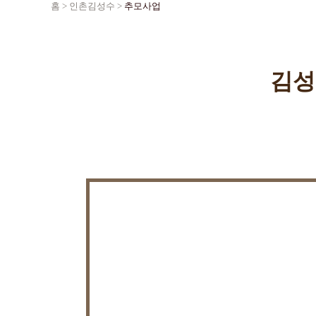
홈
>
인촌김성수
>
추모사업
김성