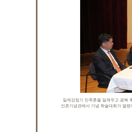
일제강점기 민족혼을 일깨우고 광복 후
인촌기념관에서 기념 학술대회가 열렸다