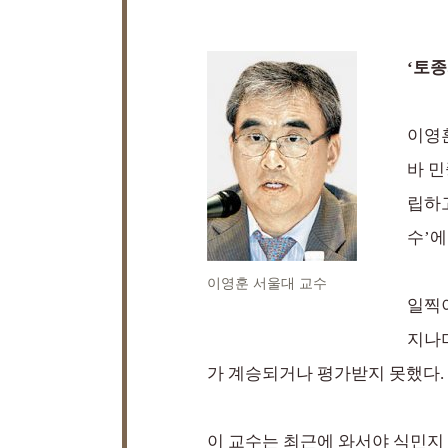
‘토
이영훈
바 
립하고
수’에
이영훈 서울대 교수
일찍
지나
가 계승되거나 평가받지 못했다.
이 교수는 최근에 와서야 식민