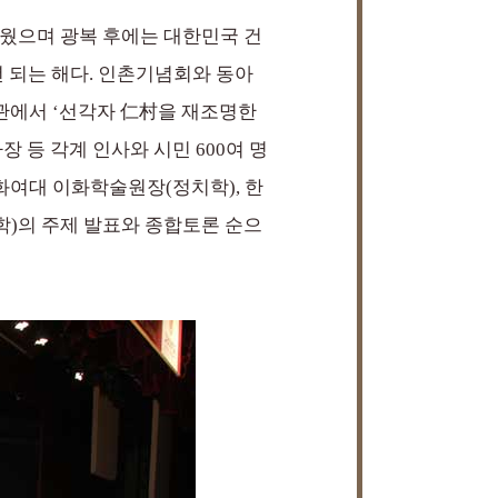
깨웠으며 광복 후에는 대한민국 건
주년 되는 해다. 인촌기념회와 동아
념관에서 ‘선각자 仁村을 재조명한
등 각계 인사와 시민 600여 명
화여대 이화학술원장(정치학), 한
학)의 주제 발표와 종합토론 순으