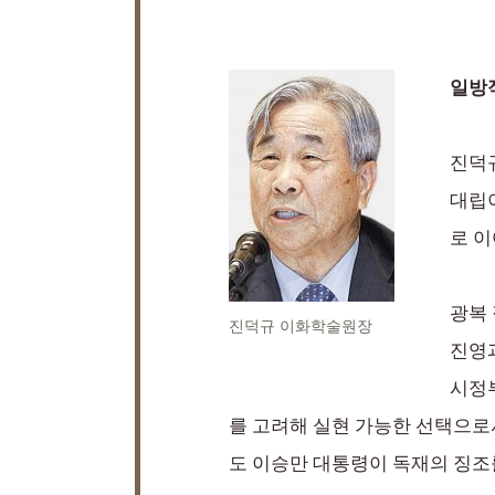
일방적
진덕규
대립
로 
광복
진덕규 이화학술원장
진영과
시정부
를 고려해 실현 가능한 선택으로
도 이승만 대통령이 독재의 징조