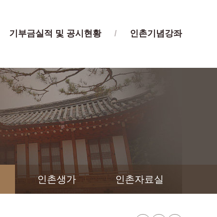
기부금실적 및 공시현황
/
인촌기념강좌
인촌생가
인촌자료실