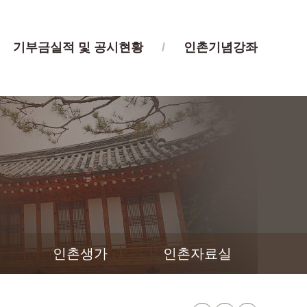
기부금실적 및 공시현황
/
인촌기념강좌
인촌생가
인촌자료실