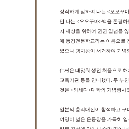
정직하게 말하여 나는 <오오꾸마
만 나는 <오오꾸마>백을 존경하
저 세상을 위하여 권권 일념을 잃
에 동경전문학교라는 이름으로 창설
였으나 명치왕이 서거하여 기념행
仁村은 때맞춰 생전 처음으로 해외
교육기관 등을 안내했다. 두 부
것은 <와세다>대학의 기념행사
일본의 총리대신이 참석하고 구미 
여명이 넓은 운동장을 가득히 입