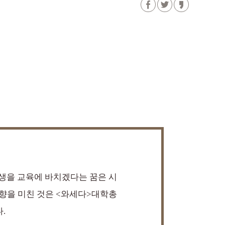
일생을 교육에 바치겠다는 꿈은 시
향을 미친 것은 <와세다>대학총
.