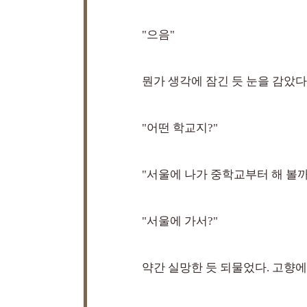
"으음"
뭔가 생각에 잠긴 듯 눈을 감았다
"어떤 학교지?"
"서울에 나가 중학교부터 해 볼까
"서울에 가서?"
약간 실망한 듯 되물었다. 고향