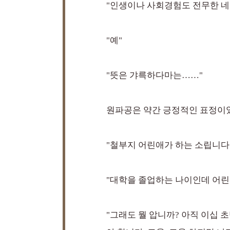
"인생이나 사회경험도 전무한 네
"예"
"뜻은 갸륵하다마는……"
원파공은 약간 긍정적인 표정이
"철부지 어린애가 하는 소립니다.
"대학을 졸업하는 나이인데 어린
"그래도 뭘 압니까? 아직 이십 