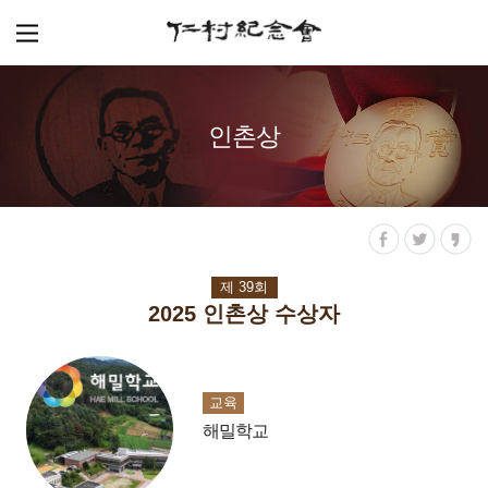
인촌상
제 39회
2025 인촌상 수상자
교육
해밀학교